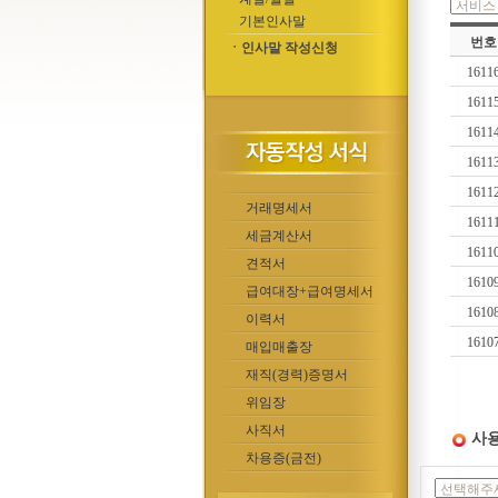
기본인사말
번호
ㆍ인사말 작성신청
1611
1611
1611
1611
1611
거래명세서
1611
세금계산서
1611
견적서
1610
급여대장+급여명세서
1610
이력서
1610
매입매출장
재직(경력)증명서
위임장
사직서
사용
차용증(금전)