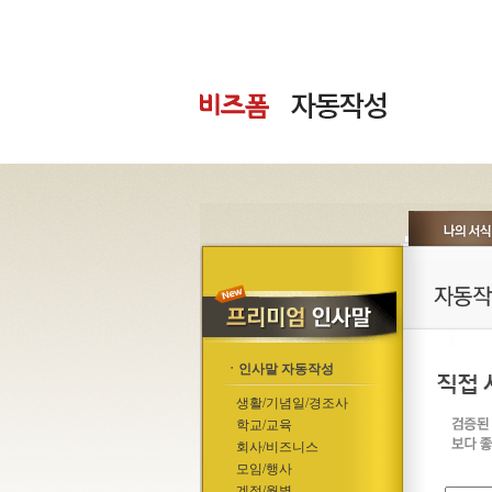
ㆍ인사말 자동작성
생활/기념일/경조사
학교/교육
회사/비즈니스
모임/행사
계절/월별