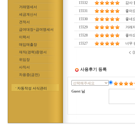
15532
감사 
거래명세서
15531
좋아요
세금계산서
15530
좋네
견적서
15529
거래자
급여대장+급여명세서
15528
좋아
이력서
15527
너무 
매입매출장
재직(경력)증명서
위임장
사직서
사용후기 등록
차용증(금전)
자동작성 서식관리
Guest 님