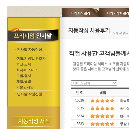
자동작성의 
ㆍ인사말 자동작성
생활/기념일/경조사
학교/교육
회사/비즈니스
모임/행사
계절/월별
기본인사말
번호
별점
ㆍ인사말 작성신청
15536
오늘도
15535
좋아요
15534
편리하
15533
항상 