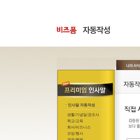
ㆍ인사말 자동작성
생활/기념일/경조사
학교/교육
회사/비즈니스
모임/행사
계절/월별