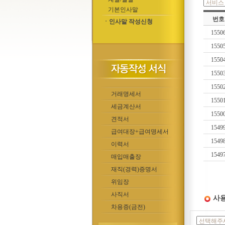
기본인사말
번호
ㆍ인사말 작성신청
1550
1550
1550
1550
1550
거래명세서
1550
세금계산서
1550
견적서
1549
급여대장+급여명세서
1549
이력서
1549
매입매출장
재직(경력)증명서
위임장
사직서
사용
차용증(금전)