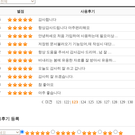
별점
사용후기
6
감사합니다
5
항상감사드립니다 아주편리해요
4
안녕하세요 처음 가입하여 사용하는데 필요이상....
3
저장된 문서불러오기 기능있어,재 작성시 대단....
2
항상 도움을 주셔서 감사감사 드리며...넘 잘 ....
1
비내리는 봄에 유용한 자료를 잘 받아서 유용하....
0
오늘도 감사히 잘 쓰고 갑니다
9
감사히 잘 쓰겠습니다.
8
참 좋아요
7
아주 좋습니다
123
121
|
122
|
|
124
|
125
|
126
|
127
|
128
|
129
|
130
후기 등록