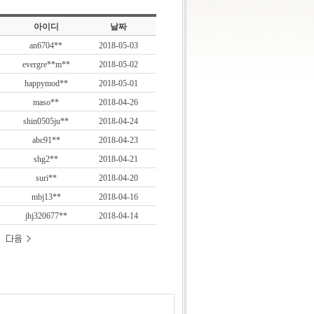
아이디
날짜
an6704**
2018-05-03
evergre**m**
2018-05-02
happymod**
2018-05-01
maso**
2018-04-26
shin0505ju**
2018-04-24
abc91**
2018-04-23
shg2**
2018-04-21
suri**
2018-04-20
mbj13**
2018-04-16
jhj320677**
2018-04-14