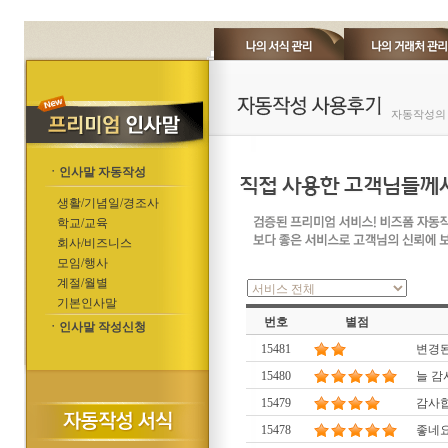
자동작성의 
ㆍ인사말 자동작성
생활/기념일/경조사
학교/교육
회사/비즈니스
모임/행사
계절/월별
기본인사말
번호
별점
ㆍ인사말 작성신청
15481
변경
15480
늘 감
15479
감사합
15478
좋네요