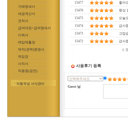
15477
좋아
거래명세서
15476
항상 
세금계산서
15475
오늘도
견적서
15474
감사
급여대장+급여명세서
15473
고맙습
이력서
15472
감사합
매입매출장
재직(경력)증명서
위임장
사직서
사용후기 등록
차용증(금전)
자동작성 서식관리
Guest 님