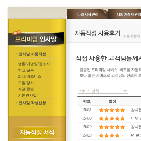
자동작성의 
ㆍ인사말 자동작성
생활/기념일/경조사
학교/교육
회사/비즈니스
모임/행사
계절/월별
기본인사말
번호
별점
ㆍ인사말 작성신청
15431
감사
15430
너무 
15429
감사합
15428
넘 편