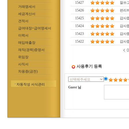
15427
잘쓰
거래명세서
15426
편리
세금계산서
15425
감사
견적서
15424
감사합
급여대장+급여명세서
15423
감사
이력서
15422
감사
매입매출장
재직(경력)증명서
위임장
사직서
사용후기 등록
차용증(금전)
자동작성 서식관리
Guest 님