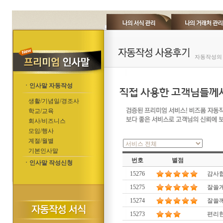
자동작성의 
ㆍ인사말 자동작성
생활/기념일/경조사
학교/교육
회사/비즈니스
모임/행사
계절/월별
기본인사말
번호
별점
ㆍ인사말 작성신청
15276
감사
15275
잘쓸
15274
잘쓸께
15273
편리한