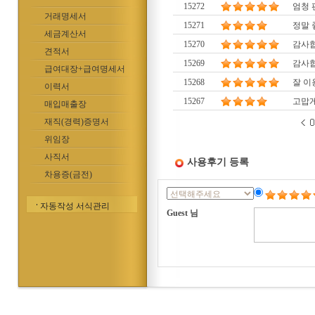
15272
엄청 
거래명세서
15271
정말 
세금계산서
15270
감사합
견적서
15269
감사합
급여대장+급여명세서
15268
잘 이
이력서
15267
고맙게
매입매출장
재직(경력)증명서
위임장
사직서
사용후기 등록
차용증(금전)
자동작성 서식관리
Guest 님