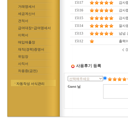
15117
감사
거래명세서
15116
감사합
세금계산서
15115
감사합
견적서
15114
잘사용
급여대장+급여명세서
15113
넘넘 
이력서
15112
출력
매입매출장
재직(경력)증명서
위임장
사직서
사용후기 등록
차용증(금전)
자동작성 서식관리
Guest 님