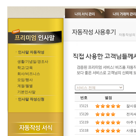
자동작성의 
ㆍ인사말 자동작성
생활/기념일/경조사
학교/교육
회사/비즈니스
모임/행사
계절/월별
기본인사말
번호
별점
ㆍ인사말 작성신청
15121
잘사
15120
전자세
15119
아주 
15118
사용잘