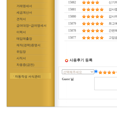
15882
신기
거래명세서
15881
감사합
세금계산서
15880
감사히
견적서
15879
최고
급여대장+급여명세서
15878
간편해
이력서
15877
고맙
매입매출장
재직(경력)증명서
위임장
사직서
사용후기 등록
차용증(금전)
자동작성 서식관리
Guest 님