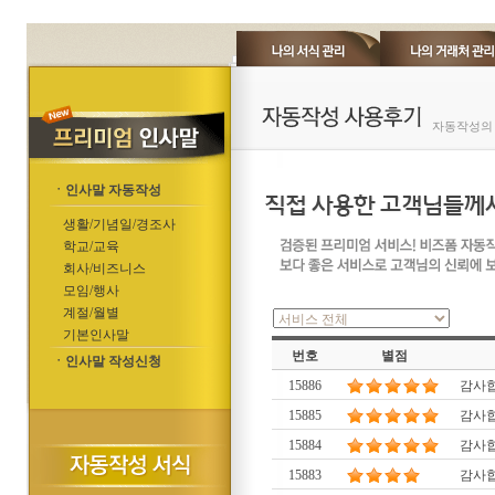
자동작성의 
ㆍ인사말 자동작성
생활/기념일/경조사
학교/교육
회사/비즈니스
모임/행사
계절/월별
기본인사말
번호
별점
ㆍ인사말 작성신청
15886
감사합
15885
감사합
15884
감사합
15883
감사