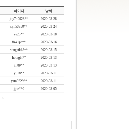
아이디
날짜
joy749928**
2020-03-28
syh53350**
2020-03-24
se26**
2020-03-18
8441pa**
2020-03-16
sungsik18**
2020-03-15
hoingik**
2020-03-13
im89**
2020-03-13
yjl18**
2020-03-11
ysm0229**
2020-03-11
jjjw**0
2020-03-05