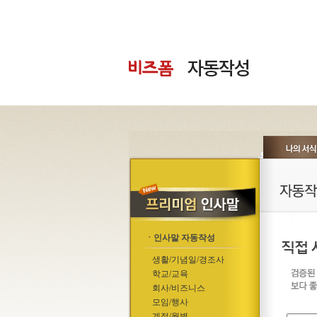
ㆍ인사말 자동작성
생활/기념일/경조사
학교/교육
회사/비즈니스
모임/행사
계절/월별