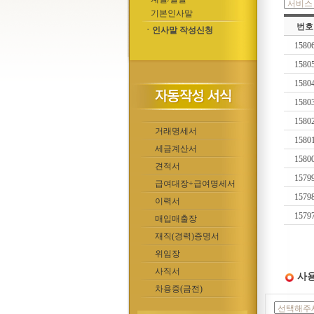
기본인사말
번호
ㆍ인사말 작성신청
1580
1580
1580
1580
1580
거래명세서
1580
세금계산서
1580
견적서
1579
급여대장+급여명세서
1579
이력서
1579
매입매출장
재직(경력)증명서
위임장
사직서
사용
차용증(금전)