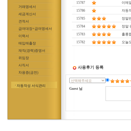
15787
이메일
거래명세서
15786
자동작
세금계산서
15785
정말
견적서
15784
정말 
급여대장+급여명세서
15783
훌륭합
이력서
15782
오늘도
매입매출장
재직(경력)증명서
위임장
사직서
사용후기 등록
차용증(금전)
자동작성 서식관리
Guest 님