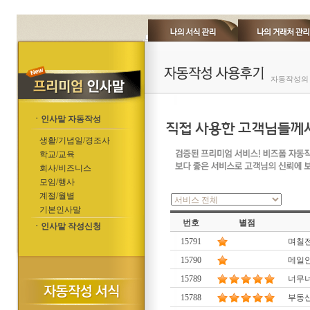
자동작성의 
ㆍ인사말 자동작성
생활/기념일/경조사
학교/교육
회사/비즈니스
모임/행사
계절/월별
기본인사말
번호
별점
ㆍ인사말 작성신청
15791
며칠전부터.
15790
메일
15789
너무너
15788
부동산