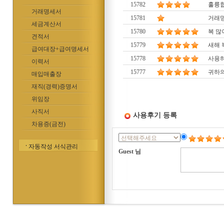
15782
훌륭합
거래명세서
15781
거래명
세금계산서
15780
복 많
견적서
15779
새해 
급여대장+급여명세서
15778
사용
이력서
15777
귀하의
매입매출장
재직(경력)증명서
위임장
사직서
사용후기 등록
차용증(금전)
자동작성 서식관리
Guest 님