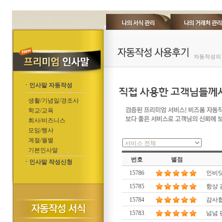
자동작성의 
ㆍ인사말 자동작성
생활/기념일/경조사
학교/교육
회사/비즈니스
모임/행사
계절/월별
기본인사말
번호
별점
ㆍ인사말 작성신청
15786
인비닷
15785
항상 
15784
감사합
15783
넘넘 