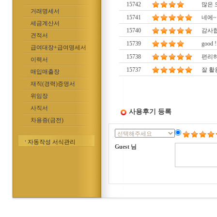
15742
많은 
거래명세서
15741
네에~
세금계산서
15740
감사합
견적서
15739
good !
급여대장+급여명세서
15738
편리
이력서
15737
잘 활
매입매출장
재직(경력)증명서
위임장
사직서
사용후기 등록
차용증(금전)
자동작성 서식관리
Guest 님