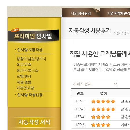
자동작성의 
ㆍ인사말 자동작성
생활/기념일/경조사
학교/교육
회사/비즈니스
모임/행사
계절/월별
기본인사말
번호
별점
ㆍ인사말 작성신청
15746
잘 
15745
잘 
15744
잘 
15743
네에~