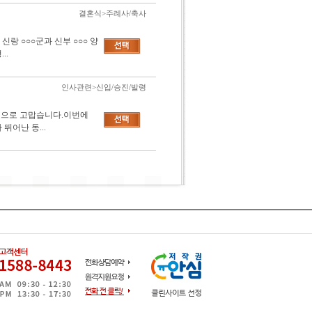
결혼식>주례사/축사
랑 ○○○군과 신부 ○○○ 양
..
인사관련>신입/승진/발령
진심으로 고맙습니다.이번에
뛰어난 동...