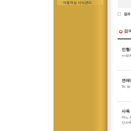
자동작성 서식관리
검
인형
○○보
연애
To.
사옥
어느 
신사옥