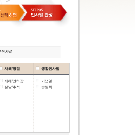
새해/명절
생활인사말
새해/연하장
기념일
설날/추석
송별회