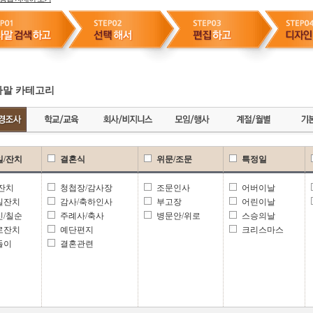
말 카테고리
일/잔치
결혼식
위문/조문
특정일
 잔치
청첩장/감사장
조문인사
어버이날
일잔치
감사/축하인사
부고장
어린이날
신/칠순
주례사/축사
병문안/위로
스승의날
로잔치
예단편지
크리스마스
들이
결혼관련