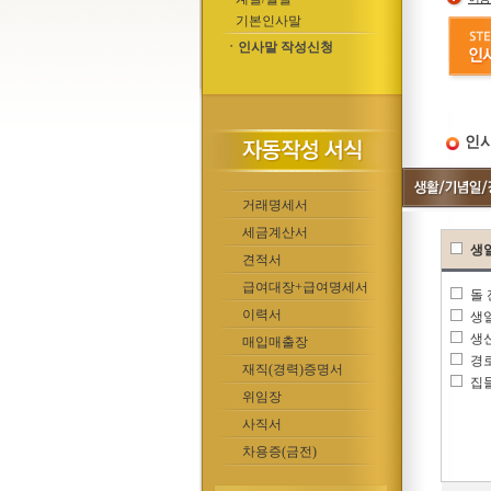
기본인사말
ㆍ인사말 작성신청
인사
거래명세서
세금계산서
생
견적서
급여대장+급여명세서
돌
이력서
생
생
매입매출장
경
재직(경력)증명서
집
위임장
사직서
차용증(금전)