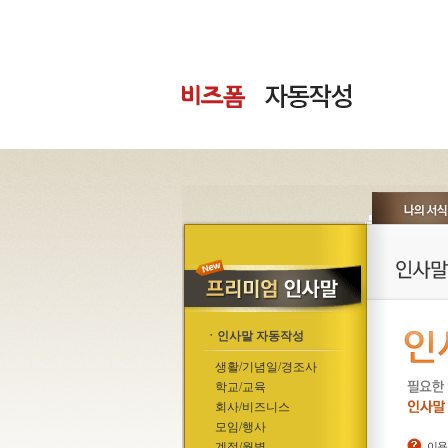
ㆍ인사말 자동작성
생활/기념일/경조사
학교/교육
회사/비즈니스
모임/행사
계절/월별
이용