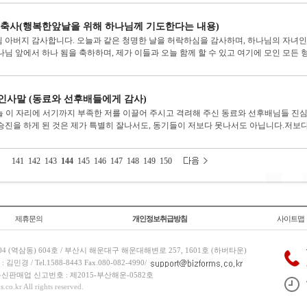
 축사(행복한앞날을 위해 하나님께 기도한다는 내용)
 아버지 감사합니다. 오늘과 같은 청명한 날을 허락하심을 감사하며, 하나님의 자녀인 신
나님 앞에서 하나 됨을 축하하며, 제가 이들과 오늘 함께 할 수 있고 여기에 모인 모든 형.
인사말 (동료와 선후배들에게 감사)
오늘 이 자리에 서기까지 부족한 저를 이끌어 주시고 격려해 주신 동료와 선후배님들 
승진을 하게 된 것은 제가 특별히 잘나서도, 동기들이 저보다 못나서도 아닙니다.저보다 
141
142
143
144
145
146
147
148
149
150
제휴문의
개인정보취급방침
사이트맵
 (역삼동) 604호 / 부산시 해운대구 해운대해변로 257, 1601호 (하버타운)
 / Tel.1588-8443 Fax.080-082-4990/
/ 통신판매업 신고번호 : 제2015-부산해운-0582호
co.kr All rights reserved.