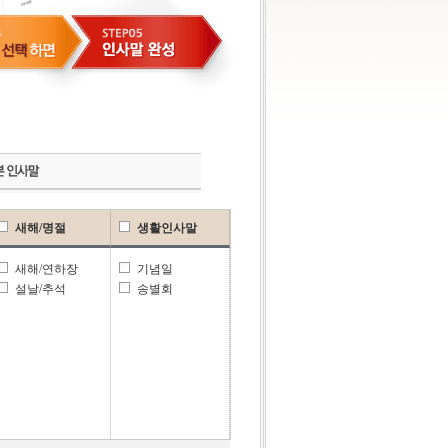
새해/명절
생활인사말
새해/연하장
기념일
설날/추석
송별회