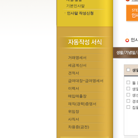
기본인사말
ㆍ인사말 작성신청
인사
거래명세서
세금계산서
생
견적서
급여대장+급여명세서
돌
이력서
생
생
매입매출장
경
재직(경력)증명서
집
위임장
사직서
차용증(금전)