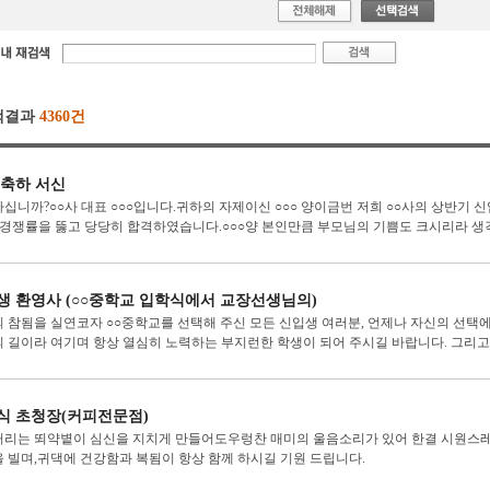
색결과
4360건
 축하 서신
십니까?○○사 대표 ○○○입니다.귀하의 자제이신 ○○○ 양이금번 저희 ○○사의 상반기
 의 경쟁률을 뚫고 당당히 합격하였습니다.○○○양 본인만큼 부모님의 기쁨도 크시리라 생각
생 환영사 (○○중학교 입학식에서 교장선생님의)
 참됨을 실연코자 ○○중학교를 선택해 주신 모든 신입생 여러분, 언제나 자신의 선택에
 길이라 여기며 항상 열심히 노력하는 부지런한 학생이 되어 주시길 바랍니다. 그리고 오
식 초청장(커피전문점)
리는 뙤약볕이 심신을 지치게 만들어도우렁찬 매미의 울음소리가 있어 한결 시원스레
 빌며,귀댁에 건강함과 복됨이 항상 함께 하시길 기원 드립니다.