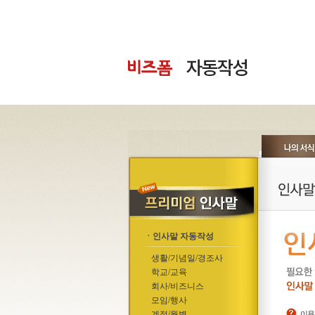
ㆍ인사말 자동작성
생활/기념일/경조사
학교/교육
회사/비즈니스
모임/행사
계절/월별
이용