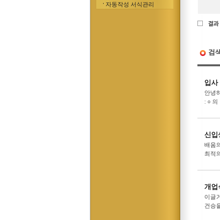
자동작성 서식관리
검
입사
안녕하
: ○
신입
배움의
최적의
개업
이글거
건승을