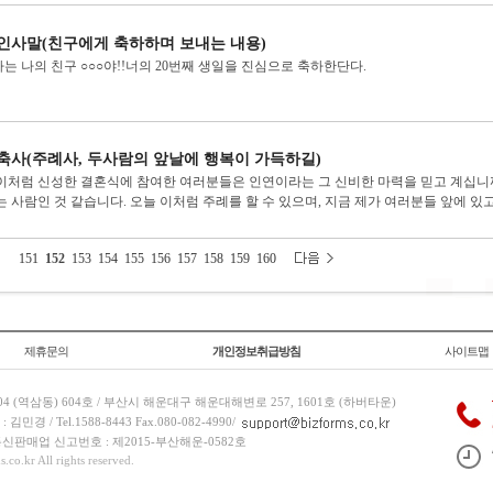
인사말(친구에게 축하하며 보내는 내용)
는 나의 친구 ○○○야!!너의 20번째 생일을 진심으로 축하한단다.
축사(주례사, 두사람의 앞날에 행복이 가득하길)
이처럼 신성한 결혼식에 참여한 여러분들은 인연이라는 그 신비한 마력을 믿고 계십니까
는 사람인 것 같습니다. 오늘 이처럼 주례를 할 수 있으며, 지금 제가 여러분들 앞에 있고, 
151
152
153
154
155
156
157
158
159
160
제휴문의
개인정보취급방침
사이트맵
 (역삼동) 604호 / 부산시 해운대구 해운대해변로 257, 1601호 (하버타운)
 / Tel.1588-8443 Fax.080-082-4990/
/ 통신판매업 신고번호 : 제2015-부산해운-0582호
co.kr All rights reserved.