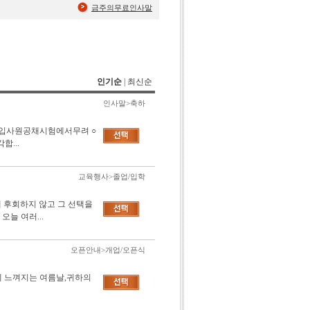
금주의무료인사말
인기순
|
최신순
인사말>축하
 신입사원공채시험에서무려 ○
합...
교육행사>졸업/입학
 후회하지 않고 그 선택을
늘 여러...
오픈안내>개업/오픈식
 느껴지는 여름날,귀하의