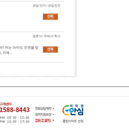
생일/잔치>생일잔치
결혼식>주례사/축사
? 저는 아마도 인연을 믿
이제...