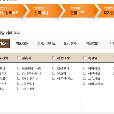
말 카테고리
일/잔치
결혼식
위문/조문
특정일
 잔치
청첩장/감사장
조문인사
어버이날
일잔치
감사/축하인사
부고장
어린이날
신/칠순
주례사/축사
병문안/위로
스승의날
로잔치
예단편지
크리스마스
들이
결혼관련