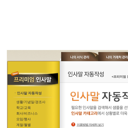
<프리미엄 
ㆍ인사말 자동작성
생활/기념일/경조사
학교/교육
회사/비즈니스
모임/행사
계절/월별
이용방법 자세히 보기