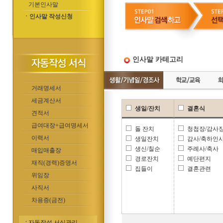
기본인사말
ㆍ인사말 작성신청
인사말 카테고리
거래명세서
세금계산서
생일/잔치
결혼식
견적서
급여대장+급여명세서
돌 잔치
청첩장/감사
이력서
생일잔치
감사/축하인
생신/칠순
주례사/축사
매입매출장
경로잔치
예단편지
재직(경력)증명서
집들이
결혼관련
위임장
사직서
차용증(금전)
자동작성 서식관리