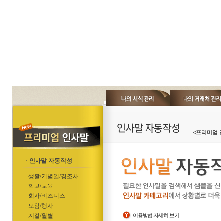
<프리미엄 
ㆍ인사말 자동작성
생활/기념일/경조사
학교/교육
회사/비즈니스
모임/행사
계절/월별
이용방법 자세히 보기