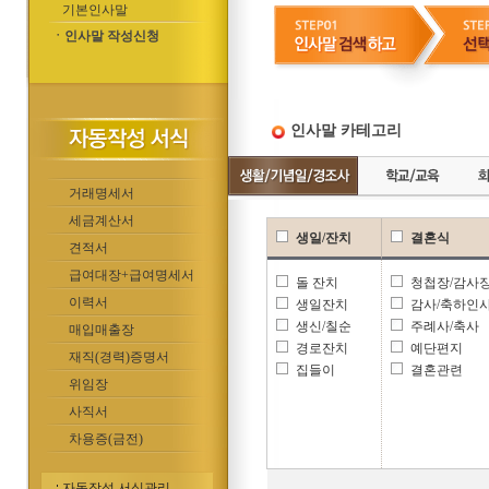
기본인사말
ㆍ인사말 작성신청
인사말 카테고리
거래명세서
세금계산서
생일/잔치
결혼식
견적서
급여대장+급여명세서
돌 잔치
청첩장/감사
이력서
생일잔치
감사/축하인
생신/칠순
주례사/축사
매입매출장
경로잔치
예단편지
재직(경력)증명서
집들이
결혼관련
위임장
사직서
차용증(금전)
자동작성 서식관리