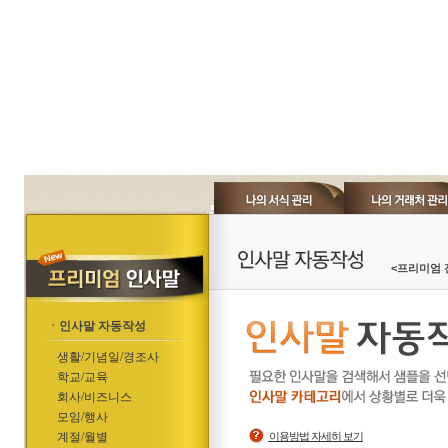
<프리미엄 
ㆍ인사말 자동작성
생활/기념일/경조사
학교/교육
회사/비즈니스
모임/행사
계절/월별
이용방법 자세히 보기