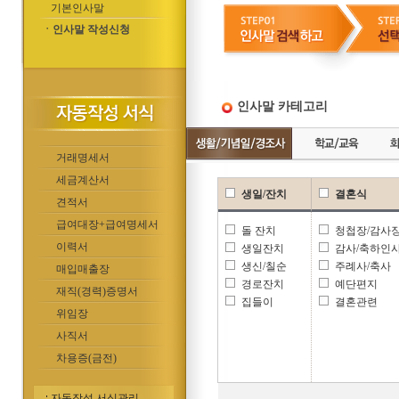
기본인사말
ㆍ인사말 작성신청
인사말 카테고리
거래명세서
세금계산서
생일/잔치
결혼식
견적서
급여대장+급여명세서
돌 잔치
청첩장/감사
이력서
생일잔치
감사/축하인
생신/칠순
주례사/축사
매입매출장
경로잔치
예단편지
재직(경력)증명서
집들이
결혼관련
위임장
사직서
차용증(금전)
자동작성 서식관리