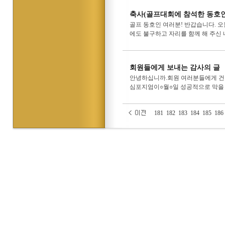
축사(골프대회에 참석한 동호
골프 동호인 여러분! 반갑습니다. 오
에도 불구하고 자리를 함께 해 주신 
회원들에게 보내는 감사의 글
안녕하십니까.회원 여러분들에게 건
심포지엄이○월○일 성공적으로 막을 내
181
182
183
184
185
186