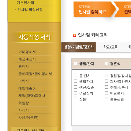
기본인사말
ㆍ인사말 작성신청
인사말 카테고리
거래명세서
세금계산서
생일/잔치
결혼식
견적서
급여대장+급여명세서
돌 잔치
청첩장/감사
이력서
생일잔치
감사/축하인
생신/칠순
주례사/축사
매입매출장
경로잔치
예단편지
재직(경력)증명서
집들이
결혼관련
위임장
사직서
차용증(금전)
자동작성 서식관리