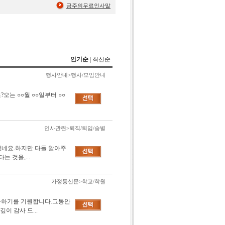
금주의무료인사말
인기순
|
최신순
행사안내>행사/모임안내
오는 ○○월 ○○일부터 ○○
인사관련>퇴직/퇴임/송별
없네요.하지만 다들 알아주
 것을,...
가정통신문>학교/학원
가득하기를 기원합니다.그동안
 감사 드...