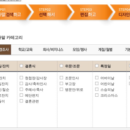
말 카테고리
일/잔치
결혼식
위문/조문
특정일
 잔치
청첩장/감사장
조문인사
어버이날
일잔치
감사/축하인사
부고장
어린이날
신/칠순
주례사/축사
병문안/위로
스승의날
로잔치
예단편지
크리스마스
들이
결혼관련