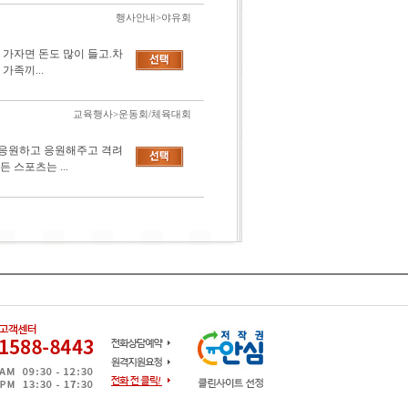
행사안내>야유회
 가자면 돈도 많이 들고.차
가족끼...
교육행사>운동회/체육대회
로 응원하고 응원해주고 격려
스포츠는 ...