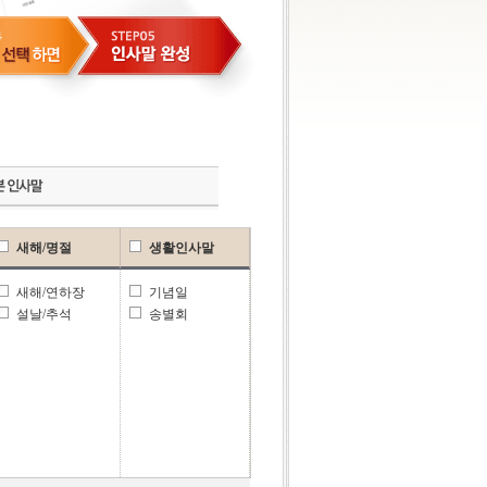
새해/명절
생활인사말
새해/연하장
기념일
설날/추석
송별회