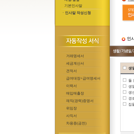
기본인사말
ㆍ인사말 작성신청
인사
거래명세서
세금계산서
생
견적서
급여대장+급여명세서
돌
이력서
생
생
매입매출장
경
재직(경력)증명서
집
위임장
사직서
차용증(금전)