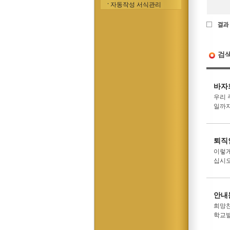
자동작성 서식관리
검
바자
우리 
일까지
퇴직
이렇게
십시오
안내
희망찬
학교발