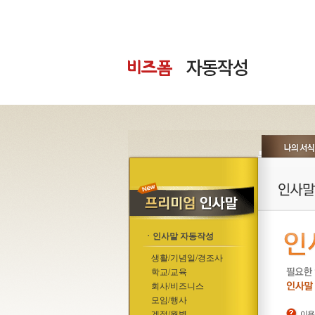
ㆍ인사말 자동작성
생활/기념일/경조사
학교/교육
회사/비즈니스
모임/행사
계절/월별
이용