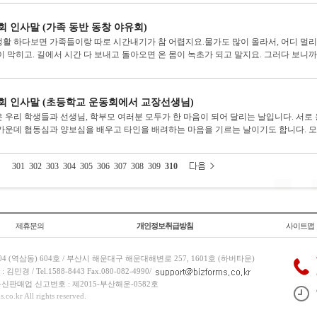
회 인사말 (가족 동반 동창 야유회)
활 하다보면 가족들이랑 따로 시간내기가 참 어렵지요.물가도 많이 올라서, 어디 멀리
이 막히고. 길에서 시간 다 보내고 돌아오면 온 몸이 녹초가 되고 말지요. 그러다 보니까 
회 인사말 (초등학교 운동회에서 교장선생님)
 우리 학생들과 선생님, 학부모 여러분 모두가 한 마음이 되어 달리는 날입니다. 서
가운데 협동심과 양보심을 배우고 타인을 배려하는 마음을 기르는 날이기도 합니다. 모든 
301
302
303
304
305
306
307
308
309
310
제휴문의
개인정보취급방침
사이트맵
 (역삼동) 604호 / 부산시 해운대구 해운대해변로 257, 1601호 (하버타운)
 / Tel.1588-8443 Fax.080-082-4990/
/ 통신판매업 신고번호 : 제2015-부산해운-0582호
co.kr All rights reserved.