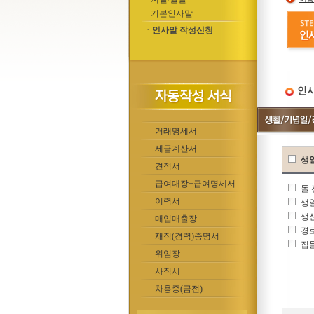
기본인사말
ㆍ인사말 작성신청
인사
거래명세서
세금계산서
생
견적서
급여대장+급여명세서
돌
이력서
생
생
매입매출장
경
재직(경력)증명서
집
위임장
사직서
차용증(금전)