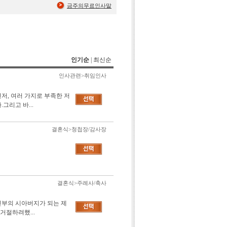
금주의무료인사말
인기순
|
최신순
인사관련>취임인사
저, 여러 가지로 부족한 저
그리고 바...
결혼식>청첩장/감사장
결혼식>주례사/축사
신부의 시아버지가 되는 제
거절하려했...