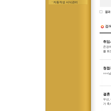
자동작성 서식관리
검
취임
존경하
를 회
청첩
○○○
결혼
우선,
가 축