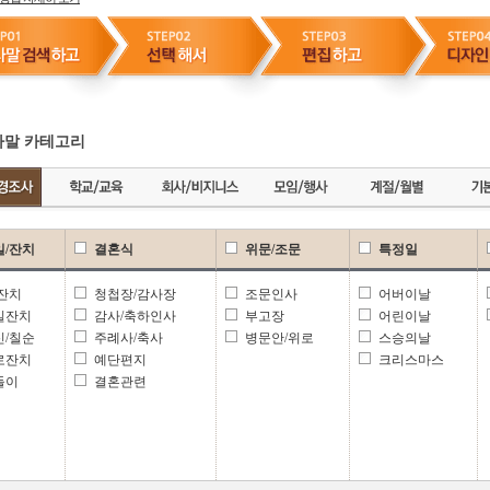
말 카테고리
일/잔치
결혼식
위문/조문
특정일
 잔치
청첩장/감사장
조문인사
어버이날
일잔치
감사/축하인사
부고장
어린이날
신/칠순
주례사/축사
병문안/위로
스승의날
로잔치
예단편지
크리스마스
들이
결혼관련