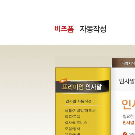
ㆍ인사말 자동작성
생활/기념일/경조사
학교/교육
회사/비즈니스
모임/행사
계절/월별
이용