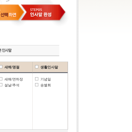
새해/명절
생활인사말
새해/연하장
기념일
설날/추석
송별회