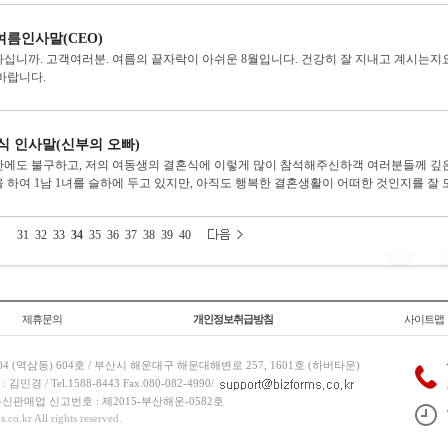
여름인사말(CEO)
십니까. 고객여러분. 여름의 끝자락이 아쉬운 8월입니다. 건강히 잘 지내고 계시는지요
바랍니다.
식 인사말(신부의 오빠)
에도 불구하고, 저의 여동생의 결혼식에 이렇게 많이 참석해주신하객 여러분들께 깊은
 하여 1남 1녀를 슬하에 두고 있지만, 아직도 행복한 결혼생활이 어떠한 것인지를 잘 모
31
32
33
34
35
36
37
38
39
40
제휴문의
개인정보취급방침
사이트맵
 (역삼동) 604호 / 부산시 해운대구 해운대해변로 257, 1601호 (하버타운)
 / Tel.1588-8443 Fax.080-082-4990/
/ 통신판매업 신고번호 : 제2015-부산해운-0582호
co.kr All rights reserved.