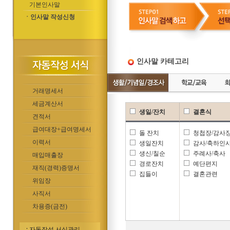
기본인사말
ㆍ인사말 작성신청
인사말 카테고리
거래명세서
세금계산서
생일/잔치
결혼식
견적서
급여대장+급여명세서
돌 잔치
청첩장/감사
이력서
생일잔치
감사/축하인
생신/칠순
주례사/축사
매입매출장
경로잔치
예단편지
재직(경력)증명서
집들이
결혼관련
위임장
사직서
차용증(금전)
자동작성 서식관리