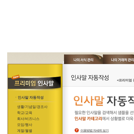
<프리미엄 
ㆍ인사말 자동작성
생활/기념일/경조사
학교/교육
회사/비즈니스
모임/행사
계절/월별
이용방법 자세히 보기