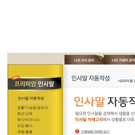
<프리미엄 
ㆍ인사말 자동작성
생활/기념일/경조사
학교/교육
회사/비즈니스
모임/행사
계절/월별
이용방법 자세히 보기