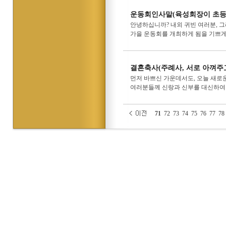
운동회인사말(육성회장이 초등
안녕하십니까? 내외 귀빈 여러분, 
가을 운동회를 개최하게 됨을 기쁘게
결혼축사(주례사, 서로 아껴주
먼저 바쁘신 가운데서도, 오늘 새로운
여러분들께 신랑과 신부를 대신하여
71
72
73
74
75
76
77
78