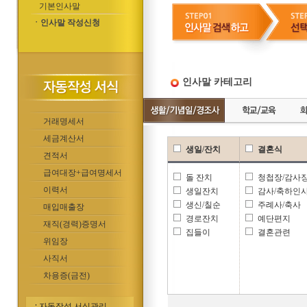
기본인사말
ㆍ인사말 작성신청
인사말 카테고리
거래명세서
세금계산서
생일/잔치
결혼식
견적서
급여대장+급여명세서
돌 잔치
청첩장/감사
이력서
생일잔치
감사/축하인
생신/칠순
주례사/축사
매입매출장
경로잔치
예단편지
재직(경력)증명서
집들이
결혼관련
위임장
사직서
차용증(금전)
자동작성 서식관리