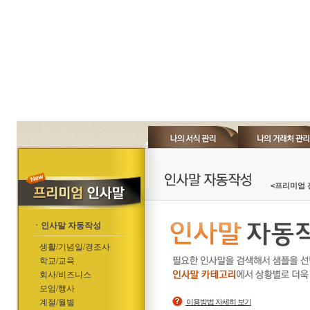
<프리미엄 
ㆍ인사말 자동작성
생활/기념일/경조사
학교/교육
회사/비즈니스
모임/행사
계절/월별
이용방법 자세히 보기