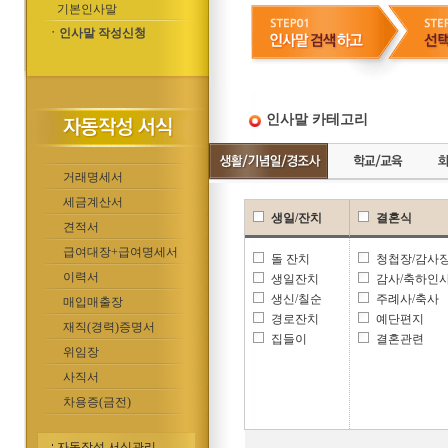
기본인사말
ㆍ인사말 작성신청
인사말 카테고리
거래명세서
세금계산서
생일/잔치
결혼식
견적서
급여대장+급여명세서
돌 잔치
청첩장/감사
이력서
생일잔치
감사/축하인
생신/칠순
주례사/축사
매입매출장
경로잔치
예단편지
재직(경력)증명서
집들이
결혼관련
위임장
사직서
차용증(금전)
자동작성 서식관리