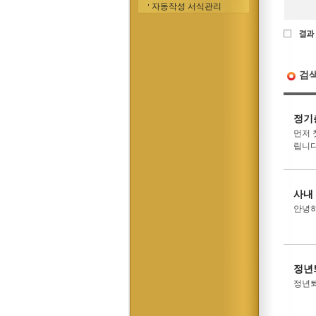
자동작성 서식관리
검
정기
먼저 
립니다
사내
안녕하
정년
정년퇴