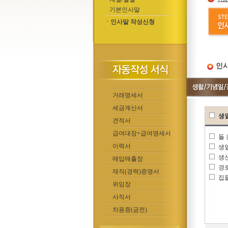
기본인사말
ㆍ인사말 작성신청
인사
거래명세서
세금계산서
생
견적서
급여대장+급여명세서
돌
이력서
생
생
매입매출장
경
재직(경력)증명서
집
위임장
사직서
차용증(금전)