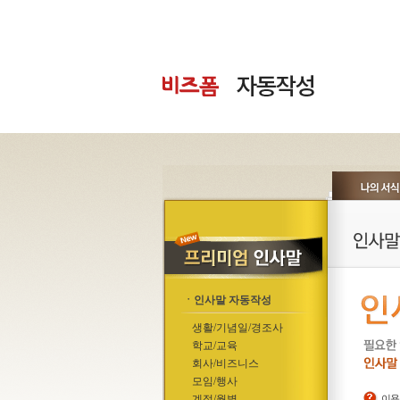
ㆍ인사말 자동작성
생활/기념일/경조사
학교/교육
회사/비즈니스
모임/행사
계절/월별
이용