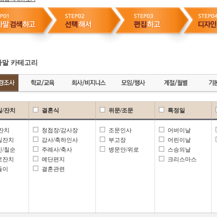
말 카테고리
일/잔치
결혼식
위문/조문
특정일
 잔치
청첩장/감사장
조문인사
어버이날
일잔치
감사/축하인사
부고장
어린이날
신/칠순
주례사/축사
병문안/위로
스승의날
로잔치
예단편지
크리스마스
들이
결혼관련