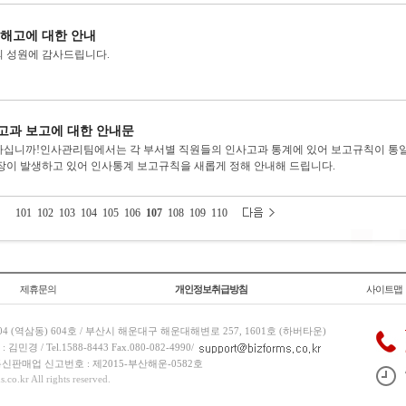
 해고에 대한 안내
 성원에 감사드립니다.
고과 보고에 대한 안내문
십니까!인사관리팀에서는 각 부서별 직원들의 인사고과 통계에 있어 보고규칙이 통
장이 발생하고 있어 인사통계 보고규칙을 새롭게 정해 안내해 드립니다.
101
102
103
104
105
106
107
108
109
110
제휴문의
개인정보취급방침
사이트맵
 (역삼동) 604호 / 부산시 해운대구 해운대해변로 257, 1601호 (하버타운)
 / Tel.1588-8443 Fax.080-082-4990/
/ 통신판매업 신고번호 : 제2015-부산해운-0582호
co.kr All rights reserved.