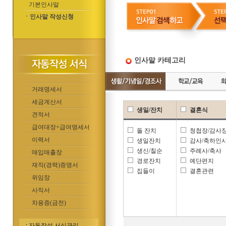
기본인사말
ㆍ인사말 작성신청
인사말 카테고리
거래명세서
세금계산서
생일/잔치
결혼식
견적서
급여대장+급여명세서
돌 잔치
청첩장/감사
이력서
생일잔치
감사/축하인
생신/칠순
주례사/축사
매입매출장
경로잔치
예단편지
재직(경력)증명서
집들이
결혼관련
위임장
사직서
차용증(금전)
자동작성 서식관리