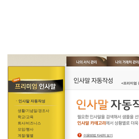
<프리미엄 
ㆍ인사말 자동작성
생활/기념일/경조사
학교/교육
회사/비즈니스
모임/행사
계절/월별
이용방법 자세히 보기