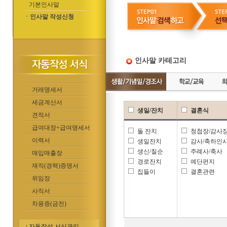
기본인사말
ㆍ인사말 작성신청
인사말 카테고리
거래명세서
세금계산서
생일/잔치
결혼식
견적서
급여대장+급여명세서
돌 잔치
청첩장/감사
이력서
생일잔치
감사/축하인
생신/칠순
주례사/축사
매입매출장
경로잔치
예단편지
재직(경력)증명서
집들이
결혼관련
위임장
사직서
차용증(금전)
자동작성 서식관리