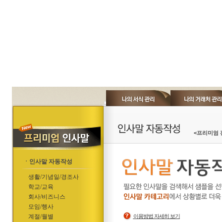
<프리미엄 
ㆍ인사말 자동작성
생활/기념일/경조사
학교/교육
회사/비즈니스
모임/행사
계절/월별
이용방법 자세히 보기