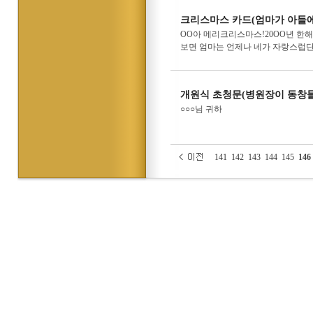
크리스마스 카드(엄마가 아들에
OO아 메리크리스마스!20OO년 한
보면 엄마는 언제나 네가 자랑스럽단
개원식 초청문(병원장이 동창
○○○님 귀하
141
142
143
144
145
146