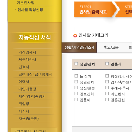
기본인사말
ㆍ인사말 작성신청
인사말 카테고리
거래명세서
세금계산서
생일/잔치
결혼식
견적서
급여대장+급여명세서
돌 잔치
청첩장/감사
이력서
생일잔치
감사/축하인
생신/칠순
주례사/축사
매입매출장
경로잔치
예단편지
재직(경력)증명서
집들이
결혼관련
위임장
사직서
차용증(금전)
자동작성 서식관리