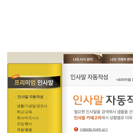
<프리미엄 
ㆍ인사말 자동작성
생활/기념일/경조사
학교/교육
회사/비즈니스
모임/행사
계절/월별
이용방법 자세히 보기