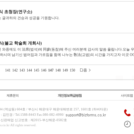
식 초청장(연구소)
 글귀하의 건승과 성공을 기원합니다.
식(불교 학술회 개회사)
 와중에도 이 法席(법석)에 同參(동참)해 주신 여러분께 감사의 말씀 올립니다.오늘 
)하시며 남기신 법어집과 가르침을 함께 나누는 敎法(교법)의 시간을 가지고자 이곳 OO사
141
142
143
144
145
146
147
148
149
150
제휴문의
개인정보취급방침
사이트맵
 (역삼동) 604호 / 부산시 해운대구 해운대해변로 257, 1601호 (하버타운)
 / Tel.1588-8443 Fax.080-082-4990/
/ 통신판매업 신고번호 : 제2015-부산해운-0582호
co.kr All rights reserved.