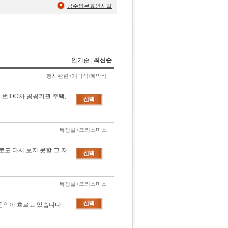
금주의무료인사말
인기순
|
최신순
행사관련>개막식/폐막식
이번 OO차 공공기관 주택,
특정일>크리스마스
으로도 다시 보지 못할 그 자
특정일>크리스마스
음악이 흐르고 있습니다.