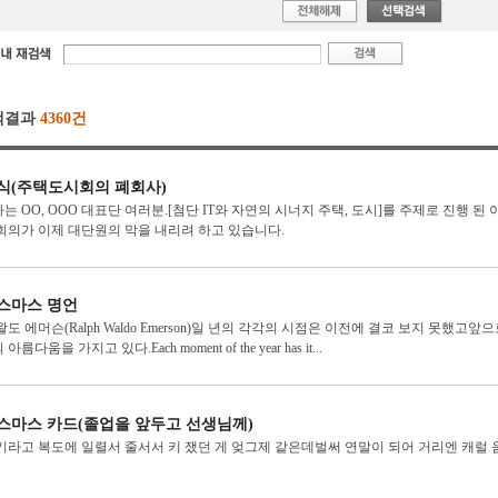
색결과
4360건
식(주택도시회의 폐회사)
는 OO, OOO 대표단 여러분.[첨단 IT와 자연의 시너지 주택, 도시]를 주제로 진행 된 
회의가 이제 대단원의 막을 내리려 하고 있습니다.
스마스 명언
왈도 에머슨(Ralph Waldo Emerson)일 년의 각각의 시점은 이전에 결코 보지 못했고앞
아름다움을 가지고 있다.Each moment of the year has it...
스마스 카드(졸업을 앞두고 선생님께)
기라고 복도에 일렬서 줄서서 키 쟀던 게 엊그제 같은데벌써 연말이 되어 거리엔 캐럴 