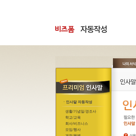
ㆍ인사말 자동작성
생활/기념일/경조사
학교/교육
회사/비즈니스
모임/행사
계절/월별
이용