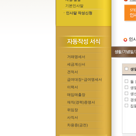
기본인사말
ㆍ인사말 작성신청
인사
거래명세서
세금계산서
생
견적서
급여대장+급여명세서
돌
이력서
생
생
매입매출장
경
재직(경력)증명서
집
위임장
사직서
차용증(금전)