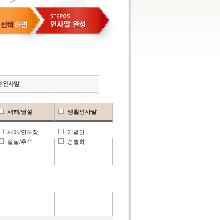
새해/명절
생활인사말
새해/연하장
기념일
설날/추석
송별회