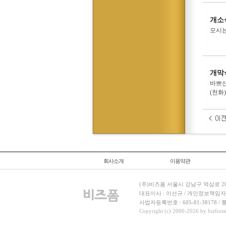
개소
모시는
개막
바쁘신
(천화
회사소개
이용약관
(주)비즈폼 서울시 강남구 역삼로 204
대표이사 : 이선규 / 개인정보책임자 : 김민경
사업자등록번호 : 605-81-38178 
Copyright (c) 2000-2026 by bizforms.