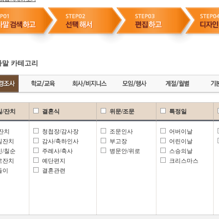
말 카테고리
일/잔치
결혼식
위문/조문
특정일
 잔치
청첩장/감사장
조문인사
어버이날
일잔치
감사/축하인사
부고장
어린이날
신/칠순
주례사/축사
병문안/위로
스승의날
로잔치
예단편지
크리스마스
들이
결혼관련