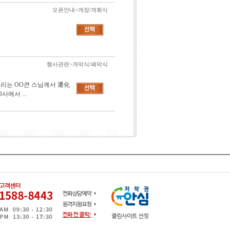
오픈안내>개장/개회식
행사관련>개막식/폐막식
우리는 OO큰 스님께서 遷化
에서 ...