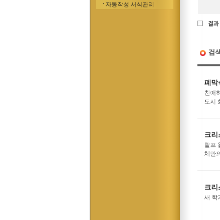
자동작성 서식관리
검
폐막
친애하
도시 
크리
랄프 
체만의 
크리
새 학