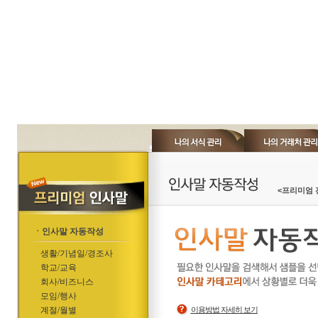
<프리미엄 
ㆍ인사말 자동작성
생활/기념일/경조사
학교/교육
회사/비즈니스
모임/행사
계절/월별
이용방법 자세히 보기