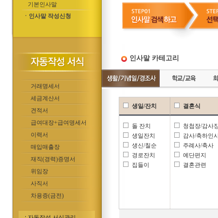
기본인사말
ㆍ인사말 작성신청
인사말 카테고리
거래명세서
세금계산서
생일/잔치
결혼식
견적서
급여대장+급여명세서
돌 잔치
청첩장/감사
이력서
생일잔치
감사/축하인
생신/칠순
주례사/축사
매입매출장
경로잔치
예단편지
재직(경력)증명서
집들이
결혼관련
위임장
사직서
차용증(금전)
자동작성 서식관리