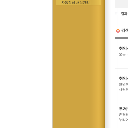
자동작성 서식관리
검
취임
오는 
취임
안녕하
사랑하
부처
존경하
누리에