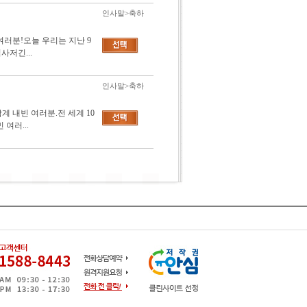
인사말>축하
여러분!오늘 우리는 지난 9
저긴...
인사말>축하
 내빈 여러분.전 세계 10
여러...