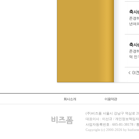
축사
존경하
년여의
축사
존경하
억 인
회사소개
이용약관
(주)비즈폼 서울시 강남구 역삼로 204
대표이사 : 이선규 / 개인정보책임자 : 김민경
사업자등록번호 : 605-81-38178 
Copyright (c) 2000-2026 by bizforms.