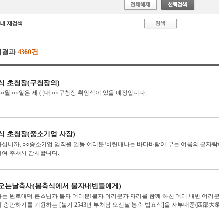
색결과
4360건
식 초청장(구청장의)
○○월 ○○일은 제 ( )대 ○○구청장 취임식이 있을 예정입니다.
식 초청장(중소기업 사장)
십니까, ○○중소기업 임직원 일동 여러분!비린내나는 바다바람이 부는 여름의 끝자락에
여 주셔서 감사합니다.
오는날축사(봉축식에서 불자내빈들에게)
는 원로대덕 큰스님과 불자 여러분!불자 여러분과 자리를 함께 하신 여러 내빈 여러
 충만하기를 기원하는 [불기 2543년 부처님 오신날 봉축 법요식]을 사부대중(四部大衆)과