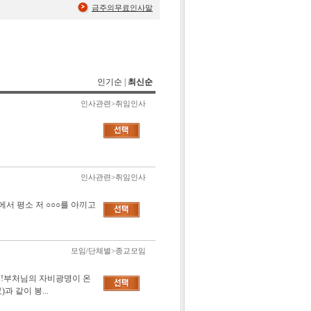
금주의무료인사말
인기순
|
최신순
인사관련>취임인사
인사관련>취임인사
서 평소 저 ○○○를 아끼고
모임/단체별>종교모임
분!부처님의 자비광명이 온
 같이 봉...