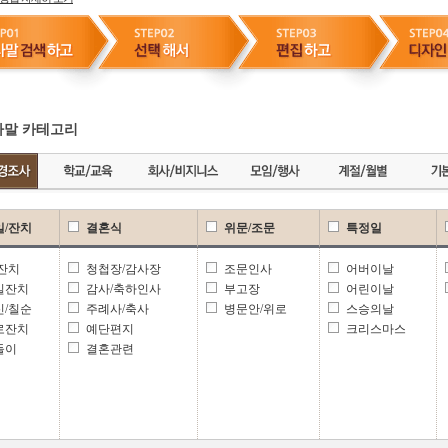
말 카테고리
일/잔치
결혼식
위문/조문
특정일
 잔치
청첩장/감사장
조문인사
어버이날
일잔치
감사/축하인사
부고장
어린이날
신/칠순
주례사/축사
병문안/위로
스승의날
로잔치
예단편지
크리스마스
들이
결혼관련