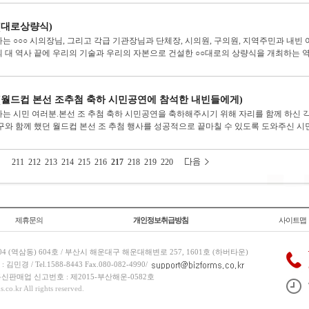
(대로상량식)
는 ○○○ 시의장님, 그리고 각급 기관장님과 단체장, 시의원, 구의원, 지역주민과 내빈 
 대 역사 끝에 우리의 기술과 우리의 자본으로 건설한 ○○대로의 상량식을 개최하는 역사
(월드컵 본선 조추첨 축하 시민공연에 참석한 내빈들에게)
는 시민 여러분.본선 조 추첨 축하 시민공연을 축하해주시기 위해 자리를 함께 하신 각계
구와 함께 했던 월드컵 본선 조 추첨 행사를 성공적으로 끝마칠 수 있도록 도와주신 시민 
211
212
213
214
215
216
217
218
219
220
제휴문의
개인정보취급방침
사이트맵
 (역삼동) 604호 / 부산시 해운대구 해운대해변로 257, 1601호 (하버타운)
 / Tel.1588-8443 Fax.080-082-4990/
/ 통신판매업 신고번호 : 제2015-부산해운-0582호
co.kr All rights reserved.