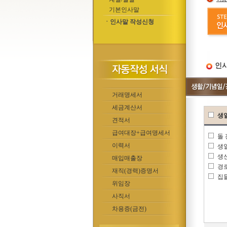
기본인사말
ㆍ인사말 작성신청
인사
거래명세서
세금계산서
생
견적서
급여대장+급여명세서
돌
이력서
생
생
매입매출장
경
재직(경력)증명서
집
위임장
사직서
차용증(금전)