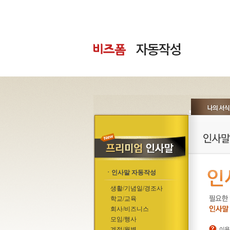
ㆍ인사말 자동작성
생활/기념일/경조사
학교/교육
회사/비즈니스
모임/행사
계절/월별
이용