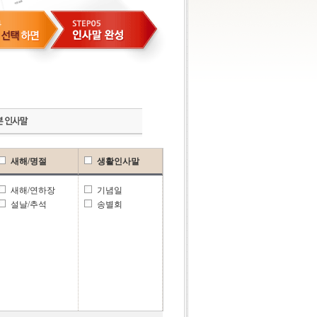
새해/명절
생활인사말
새해/연하장
기념일
설날/추석
송별회