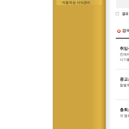
자동작성 서식관리
검
취임
친애하
시기를
종교
할렐루
총회
귀 협