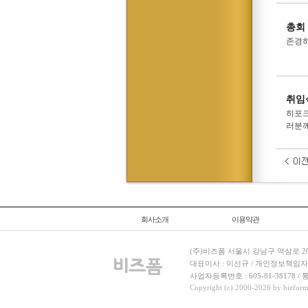
총회
존경하
취임
히포크
러분께
회사소개
이용약관
(주)비즈폼 서울시 강남구 역삼로 204
대표이사 : 이선규 / 개인정보책임자 : 김민경
사업자등록번호 : 605-81-38178 
Copyright (c) 2000-2026 by bizforms.