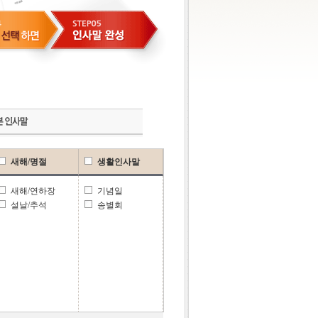
새해/명절
생활인사말
새해/연하장
기념일
설날/추석
송별회