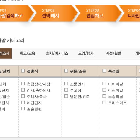
말 카테고리
일/잔치
결혼식
위문/조문
특정일
 잔치
청첩장/감사장
조문인사
어버이날
일잔치
감사/축하인사
부고장
어린이날
신/칠순
주례사/축사
병문안/위로
스승의날
로잔치
예단편지
크리스마스
들이
결혼관련