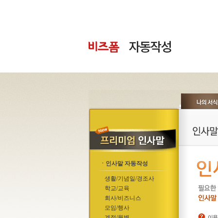
ㆍ인사말 자동작성
생활/기념일/경조사
학교/교육
회사/비즈니스
모임/행사
계절/월별
이용