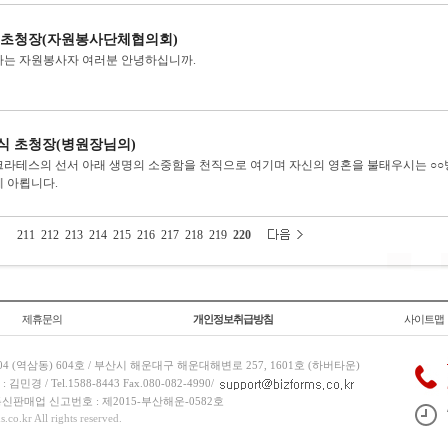
 초청장(자원봉사단체협의회)
는 자원봉사자 여러분 안녕하십니까.
식 초청장(병원장님의)
라테스의 선서 아래 생명의 소중함을 천직으로 여기며 자신의 영혼을 불태우시는 ○○병
 아룁니다.
211
212
213
214
215
216
217
218
219
220
제휴문의
개인정보취급방침
사이트맵
 (역삼동) 604호 / 부산시 해운대구 해운대해변로 257, 1601호 (하버타운)
 / Tel.1588-8443 Fax.080-082-4990/
/ 통신판매업 신고번호 : 제2015-부산해운-0582호
co.kr All rights reserved.