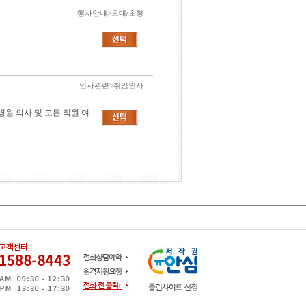
행사안내>초대/초청
인사관련>취임인사
원 의사 및 모든 직원 여