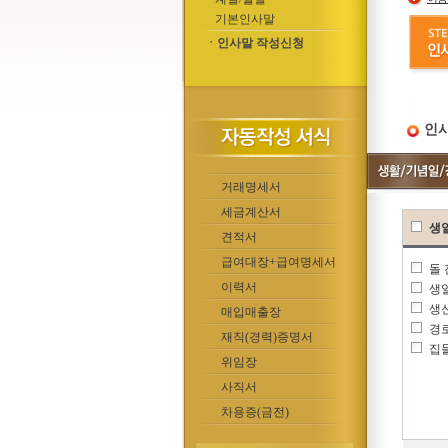
기본인사말
ㆍ인사말 작성신청
인사
거래명세서
세금계산서
생
견적서
급여대장+급여명세서
돌
이력서
생
생
매입매출장
경
재직(경력)증명서
집
위임장
사직서
차용증(금전)