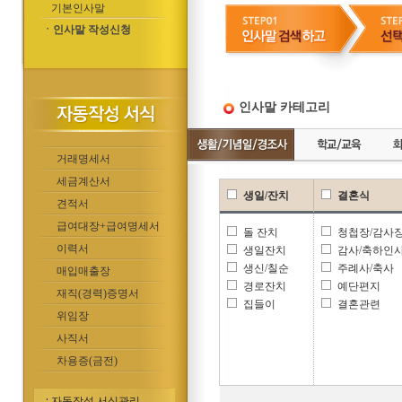
기본인사말
ㆍ인사말 작성신청
인사말 카테고리
거래명세서
세금계산서
생일/잔치
결혼식
견적서
급여대장+급여명세서
돌 잔치
청첩장/감사
이력서
생일잔치
감사/축하인
생신/칠순
주례사/축사
매입매출장
경로잔치
예단편지
재직(경력)증명서
집들이
결혼관련
위임장
사직서
차용증(금전)
자동작성 서식관리