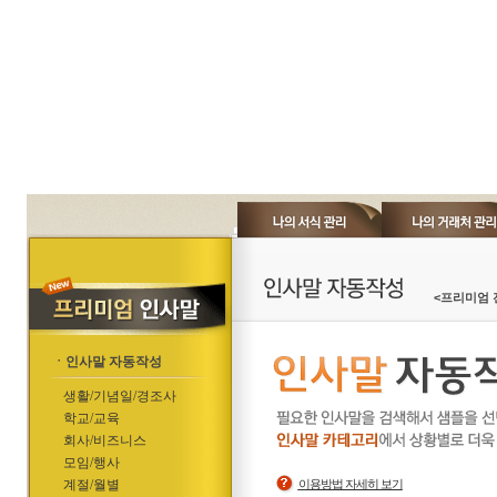
<프리미엄 
ㆍ인사말 자동작성
생활/기념일/경조사
학교/교육
회사/비즈니스
모임/행사
계절/월별
이용방법 자세히 보기