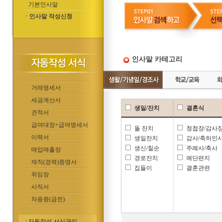
기본인사말
ㆍ인사말 작성신청
인사말 카테고리
거래명세서
세금계산서
생일/잔치
결혼식
견적서
급여대장+급여명세서
돌 잔치
청첩장/감사
이력서
생일잔치
감사/축하인
생신/칠순
주례사/축사
매입매출장
경로잔치
예단편지
재직(경력)증명서
집들이
결혼관련
위임장
사직서
차용증(금전)
자동작성 서식관리