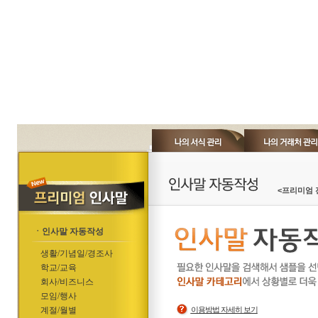
<프리미엄 
ㆍ인사말 자동작성
생활/기념일/경조사
학교/교육
회사/비즈니스
모임/행사
계절/월별
이용방법 자세히 보기