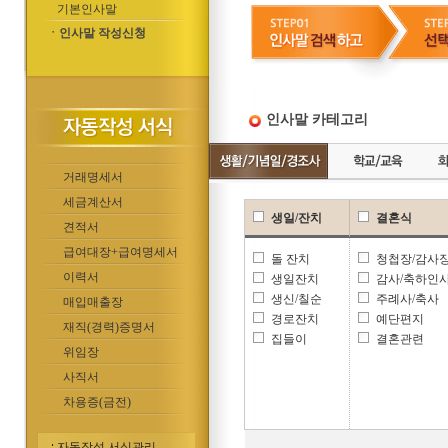
기본인사말
ㆍ인사말 작성신청
인사말 카테고리
거래명세서
세금계산서
생일/잔치
결혼식
견적서
급여대장+급여명세서
돌 잔치
청첩장/감사
이력서
생일잔치
감사/축하인
생신/칠순
주례사/축사
매입매출장
경로잔치
예단편지
재직(경력)증명서
집들이
결혼관련
위임장
사직서
차용증(금전)
자동작성 서식관리