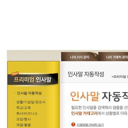
<프리미엄 
ㆍ인사말 자동작성
생활/기념일/경조사
학교/교육
회사/비즈니스
모임/행사
계절/월별
이용방법 자세히 보기