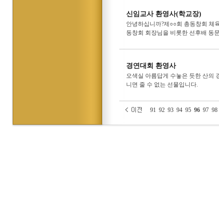
신임교사 환영사(학교장)
안녕하십니까?제○○회 총동창회 체육
동창회 회장님을 비롯한 선후배 동
경연대회 환영사
오색실 아름답게 수놓은 듯한 산의 
니면 줄 수 없는 선물입니다.
91
92
93
94
95
96
97
98