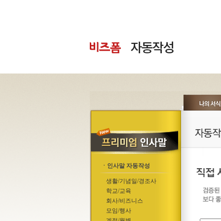
ㆍ인사말 자동작성
생활/기념일/경조사
학교/교육
회사/비즈니스
모임/행사
계절/월별