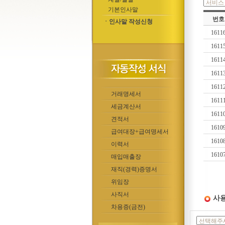
기본인사말
번호
ㆍ인사말 작성신청
1611
1611
1611
1611
1611
거래명세서
1611
세금계산서
1611
견적서
1610
급여대장+급여명세서
1610
이력서
1610
매입매출장
재직(경력)증명서
위임장
사직서
사용
차용증(금전)