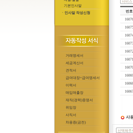
기본인사말
번호
ㆍ인사말 작성신청
1607
1607
1607
1607
1607
거래명세서
1607
세금계산서
1607
견적서
1606
급여대장+급여명세서
1606
이력서
1606
매입매출장
재직(경력)증명서
위임장
사직서
사용
차용증(금전)