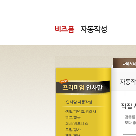
ㆍ인사말 자동작성
생활/기념일/경조사
학교/교육
회사/비즈니스
모임/행사
계절/월별