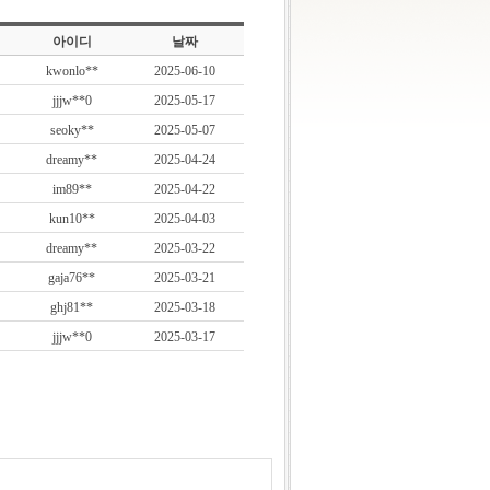
아이디
날짜
kwonlo**
2025-06-10
jjjw**0
2025-05-17
seoky**
2025-05-07
dreamy**
2025-04-24
im89**
2025-04-22
kun10**
2025-04-03
dreamy**
2025-03-22
gaja76**
2025-03-21
ghj81**
2025-03-18
jjjw**0
2025-03-17