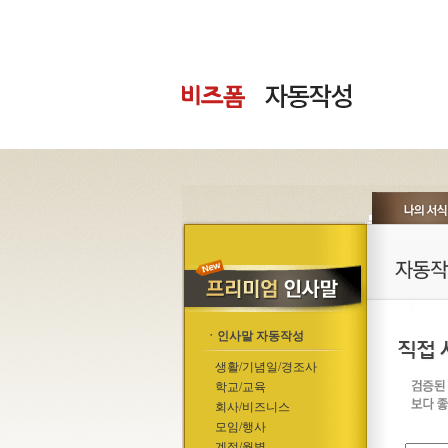
ㆍ인사말 자동작성
생활/기념일/경조사
학교/교육
회사/비즈니스
모임/행사
계절/월별