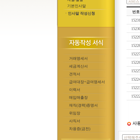
기본인사말
번호
ㆍ인사말 작성신청
1523
1523
1522
1522
1522
거래명세서
1522
세금계산서
1522
견적서
1522
급여대장+급여명세서
1522
이력서
1522
매입매출장
재직(경력)증명서
위임장
사직서
사용
차용증(금전)