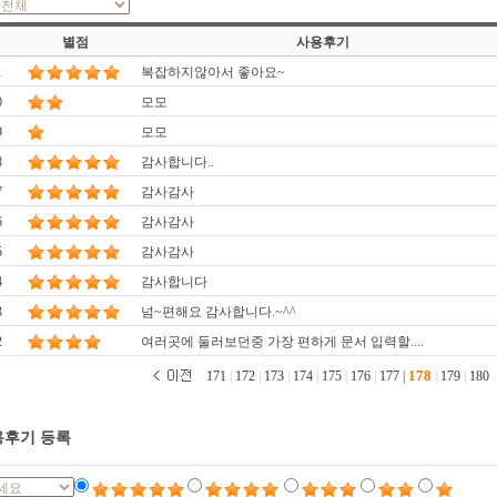
별점
사용후기
1
복잡하지않아서 좋아요~
0
모모
9
모모
8
감사합니다..
7
감사감사
6
감사감사
5
감사감사
4
감사합니다
3
넘~편해요 감사합니다.~^^
2
여러곳에 둘러보던중 가장 편하게 문서 입력할....
178
171
|
172
|
173
|
174
|
175
|
176
|
177
|
|
179
|
180
후기 등록