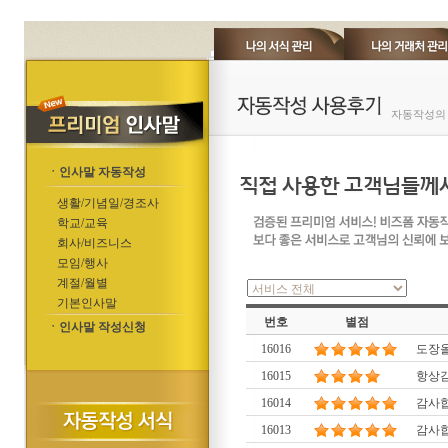
자동작성의 
ㆍ인사말 자동작성
생활/기념일/경조사
학교/교육
회사/비즈니스
모임/행사
계절/월별
기본인사말
번호
별점
ㆍ인사말 작성신청
16016
도장
16015
항상
16014
감사합
16013
감사