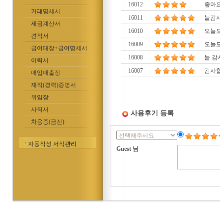
16012
좋아
거래명세서
16011
늘감
세금계산서
16010
오늘도
견적서
16009
오늘도
급여대장+급여명세서
16008
늘 감
이력서
16007
감사
매입매출장
재직(경력)증명서
위임장
사직서
사용후기 등록
차용증(금전)
자동작성 서식관리
Guest 님