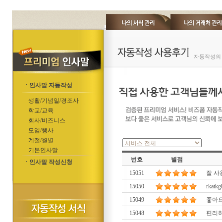
자동작성의 
ㆍ인사말 자동작성
생활/기념일/경조사
학교/교육
회사/비즈니스
모임/행사
계절/월별
기본인사말
번호
별점
ㆍ인사말 작성신청
15051
잘 
15050
rkatkg
15049
좋아
15048
편리하