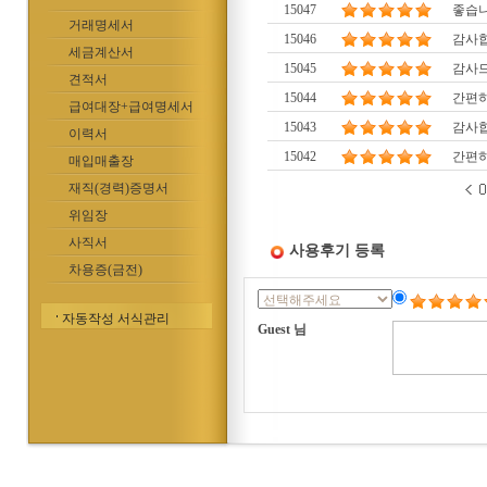
15047
좋습니
거래명세서
15046
감사합
세금계산서
15045
감사
견적서
15044
간편하
급여대장+급여명세서
15043
감사
이력서
15042
간편
매입매출장
재직(경력)증명서
위임장
사직서
사용후기 등록
차용증(금전)
자동작성 서식관리
Guest 님