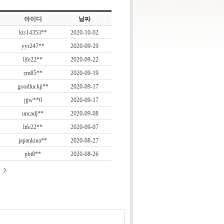
아이디
날짜
kts14353**
2020-10-02
yyr247**
2020-09-29
life22**
2020-09-22
cm85**
2020-09-19
goodluckji**
2020-09-17
jjjw**0
2020-09-17
uncadj**
2020-09-08
life22**
2020-09-07
japankina**
2020-08-27
pbt8**
2020-08-26