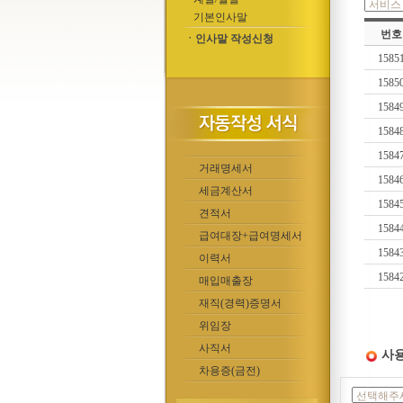
기본인사말
번호
ㆍ인사말 작성신청
1585
1585
1584
1584
1584
거래명세서
1584
세금계산서
1584
견적서
1584
급여대장+급여명세서
1584
이력서
1584
매입매출장
재직(경력)증명서
위임장
사직서
사용
차용증(금전)