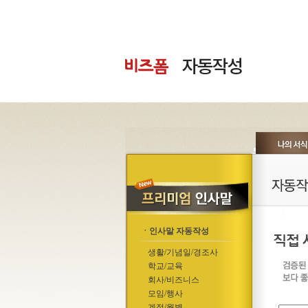
ㆍ인사말 자동작성
생활/기념일/경조사
학교/교육
회사/비즈니스
모임/행사
계절/월별