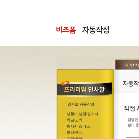
ㆍ인사말 자동작성
생활/기념일/경조사
학교/교육
회사/비즈니스
모임/행사
계절/월별