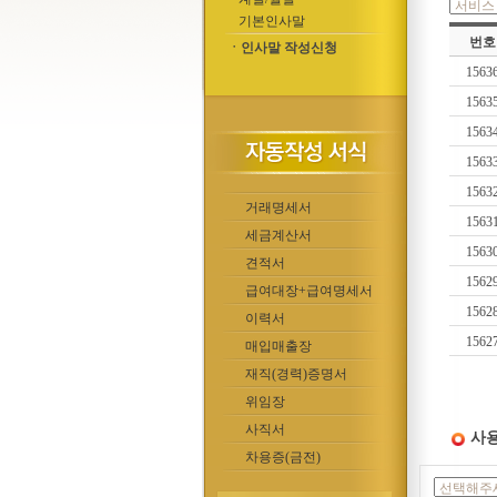
기본인사말
번호
ㆍ인사말 작성신청
1563
1563
1563
1563
1563
거래명세서
1563
세금계산서
1563
견적서
1562
급여대장+급여명세서
1562
이력서
1562
매입매출장
재직(경력)증명서
위임장
사직서
사용
차용증(금전)