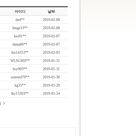
아이디
날짜
darl**
2019-02-08
hinge33**
2019-02-08
ksz01**
2019-02-07
daina66**
2019-02-07
kts14353**
2019-02-03
WLSGHD**
2019-01-31
bsy903**
2019-01-31
sunsteel70**
2019-01-30
kg35**
2019-01-29
lky15203**
2019-01-24