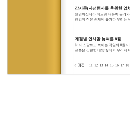
감사문(자선행사를 후원한 업체
안녕하십니까.어느덧 태풍이 물러가
한없이 작은 존재에 불과한 우리는 
계절별 인사말 늦여름 8월
▷ 아스팔트도 녹이는 작열의 8월 어
르름은 강렬한 태양 빛에 어우러져 
11
12
13
14
15
16
17
18