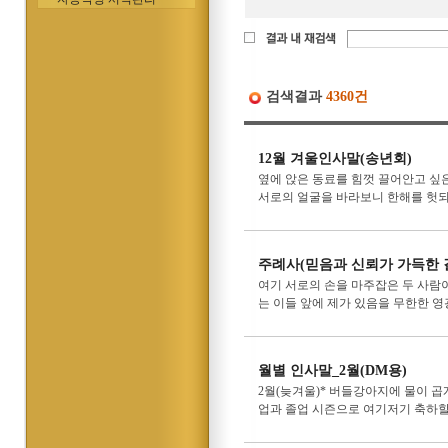
검색결과
4360건
12월 겨울인사말(송년회)
옆에 앉은 동료를 힘껏 끌어안고 싶은
서로의 얼굴을 바라보니 한해를 헛되
주례사(믿음과 신뢰가 가득한 
여기 서로의 손을 마주잡은 두 사람
는 이들 앞에 제가 있음을 무한한 영
월별 인사말_2월(DM용)
2월(늦겨울)* 버들강아지에 물이 곱
업과 졸업 시즌으로 여기저기 축하할