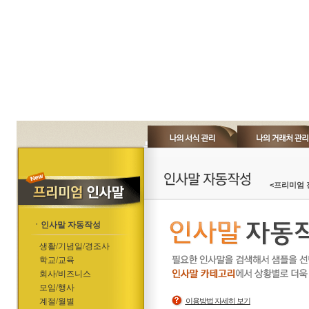
<프리미엄 
ㆍ인사말 자동작성
생활/기념일/경조사
학교/교육
회사/비즈니스
모임/행사
계절/월별
이용방법 자세히 보기