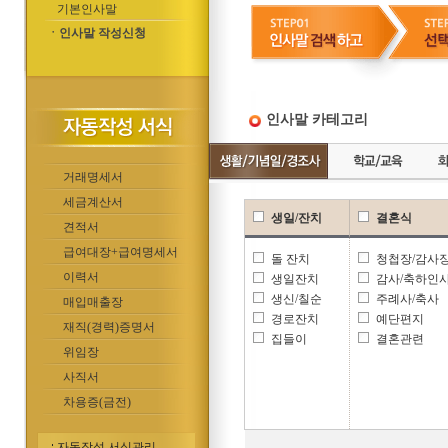
기본인사말
ㆍ인사말 작성신청
인사말 카테고리
거래명세서
세금계산서
생일/잔치
결혼식
견적서
급여대장+급여명세서
돌 잔치
청첩장/감사
이력서
생일잔치
감사/축하인
생신/칠순
주례사/축사
매입매출장
경로잔치
예단편지
재직(경력)증명서
집들이
결혼관련
위임장
사직서
차용증(금전)
자동작성 서식관리