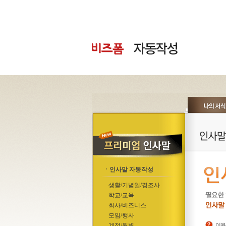
ㆍ인사말 자동작성
생활/기념일/경조사
학교/교육
회사/비즈니스
모임/행사
계절/월별
이용