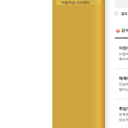
자동작성 서식관리
검
어린
사랑하
축하하
체육
안녕하
열리는
취임
부족한
았는데