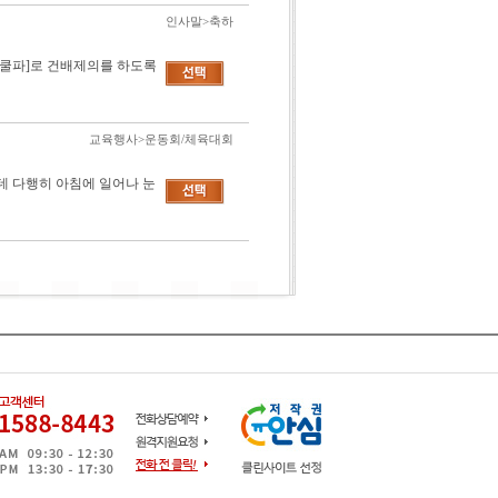
인사말>축하
아 쿨파]로 건배제의를 하도록
교육행사>운동회/체육대회
데 다행히 아침에 일어나 눈