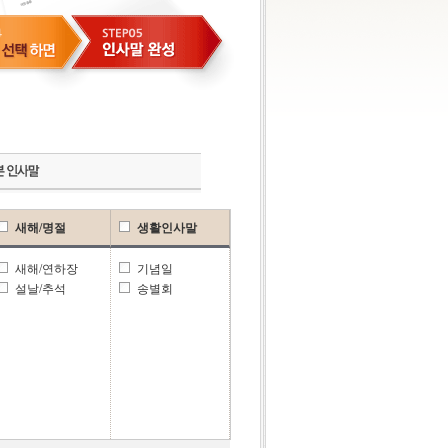
새해/명절
생활인사말
새해/연하장
기념일
설날/추석
송별회