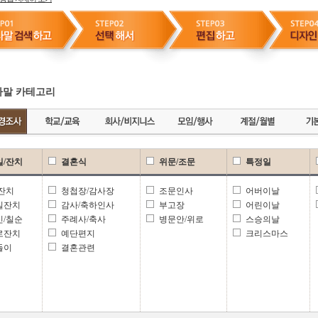
말 카테고리
일/잔치
결혼식
위문/조문
특정일
 잔치
청첩장/감사장
조문인사
어버이날
일잔치
감사/축하인사
부고장
어린이날
신/칠순
주례사/축사
병문안/위로
스승의날
로잔치
예단편지
크리스마스
들이
결혼관련