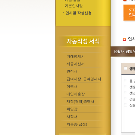
기본인사말
ㆍ인사말 작성신청
인사
거래명세서
세금계산서
생
견적서
급여대장+급여명세서
돌
이력서
생
생
매입매출장
경
재직(경력)증명서
집
위임장
사직서
차용증(금전)