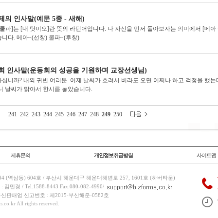
의 인사말(예문 5종 - 새해)
 쿨파]는 [내 탓이오]란 뜻의 라틴어입니다. 나 자신을 먼저 돌아보자는 의미에서 [메
니다. 메아~(선창) 쿨파~(후창)
회 인사말(운동회의 성공을 기원하며 교장선생님)
십니까? 내외 귀빈 여러분. 어제 날씨가 흐려서 비라도 오면 어쩌나 하고 걱정을 했는
니 날씨가 맑아서 한시름 놓았습니다.
241
242
243
244
245
246
247
248
249
250
제휴문의
개인정보취급방침
사이트맵
 (역삼동) 604호 / 부산시 해운대구 해운대해변로 257, 1601호 (하버타운)
 / Tel.1588-8443 Fax.080-082-4990/
/ 통신판매업 신고번호 : 제2015-부산해운-0582호
co.kr All rights reserved.