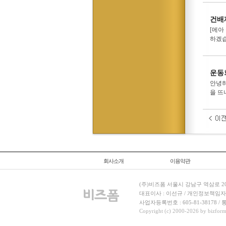
건배제
[메아
하겠습
운동
안녕하
을 뜨
회사소개
이용약관
(주)비즈폼 서울시 강남구 역삼로 204
대표이사 : 이선규 / 개인정보책임자 : 김민경
사업자등록번호 : 605-81-38178 
Copyright (c) 2000-2026 by bizforms.