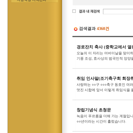
검색결과
4360건
경로잔치 축사 (중학교에서 열린
오늘의 이 자리는 어버이날을 맞이하
기풍 조성, 효사상의 범국민적 앙양을
취임 인사말(조기축구회 회장취
사랑하는 ○○구 ○○○축구 동호인 여
멋진 시합에 앞서 이렇게 취임식을 올
창립기념식 초청문
녹음이 푸르름을 더해 가는 계절입니
○○년이라는 시간이 흘렀습니다.