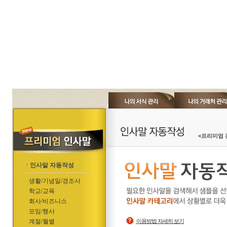
<프리미엄 
ㆍ인사말 자동작성
생활/기념일/경조사
학교/교육
회사/비즈니스
모임/행사
계절/월별
이용방법 자세히 보기