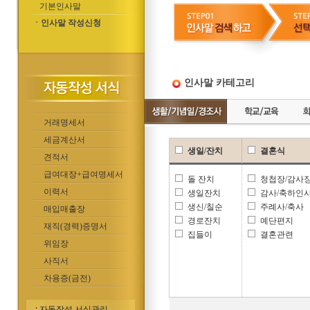
기본인사말
ㆍ인사말 작성신청
인사말 카테고리
거래명세서
세금계산서
생일/잔치
결혼식
견적서
급여대장+급여명세서
돌 잔치
청첩장/감사
이력서
생일잔치
감사/축하인
생신/칠순
주례사/축사
매입매출장
경로잔치
예단편지
재직(경력)증명서
집들이
결혼관련
위임장
사직서
차용증(금전)
자동작성 서식관리