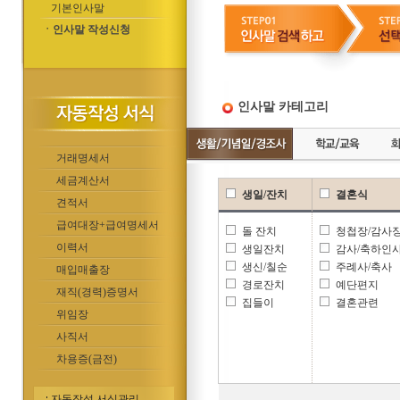
기본인사말
ㆍ인사말 작성신청
인사말 카테고리
거래명세서
세금계산서
생일/잔치
결혼식
견적서
급여대장+급여명세서
돌 잔치
청첩장/감사
이력서
생일잔치
감사/축하인
생신/칠순
주례사/축사
매입매출장
경로잔치
예단편지
재직(경력)증명서
집들이
결혼관련
위임장
사직서
차용증(금전)
자동작성 서식관리