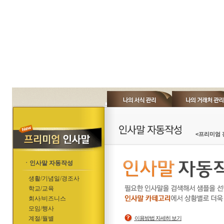
<프리미엄 
ㆍ인사말 자동작성
생활/기념일/경조사
학교/교육
회사/비즈니스
모임/행사
계절/월별
이용방법 자세히 보기