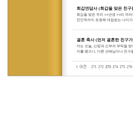
회갑연답사 (회갑을 맞은 친구
회갑을 맞은 우리 ○○년생 ○○띠 여
친인척까지 초청해 대접받는 나이가 
결혼 축사 (먼저 결혼한 친구가
저는 오늘, 신랑과 신부의 부탁을 받
지를 뗐으니, 다른 선배님이나 친구들
271
272
273
274
275
276