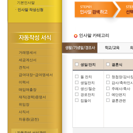
기본인사말
ㆍ인사말 작성신청
인사말 카테고리
거래명세서
세금계산서
생일/잔치
결혼식
견적서
급여대장+급여명세서
돌 잔치
청첩장/감사
이력서
생일잔치
감사/축하인
생신/칠순
주례사/축사
매입매출장
경로잔치
예단편지
재직(경력)증명서
집들이
결혼관련
위임장
사직서
차용증(금전)
자동작성 서식관리