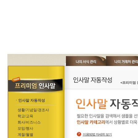
<프리미엄 
ㆍ인사말 자동작성
생활/기념일/경조사
학교/교육
회사/비즈니스
모임/행사
계절/월별
이용방법 자세히 보기