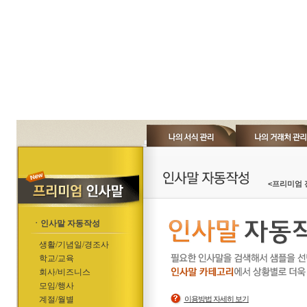
<프리미엄 
ㆍ인사말 자동작성
생활/기념일/경조사
학교/교육
회사/비즈니스
모임/행사
계절/월별
이용방법 자세히 보기