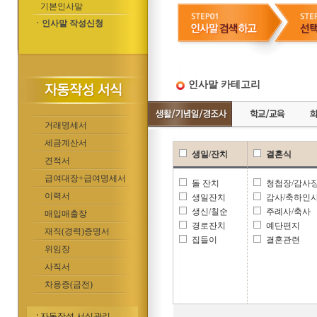
기본인사말
ㆍ인사말 작성신청
인사말 카테고리
거래명세서
세금계산서
생일/잔치
결혼식
견적서
급여대장+급여명세서
돌 잔치
청첩장/감사
이력서
생일잔치
감사/축하인
생신/칠순
주례사/축사
매입매출장
경로잔치
예단편지
재직(경력)증명서
집들이
결혼관련
위임장
사직서
차용증(금전)
자동작성 서식관리