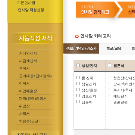
기본인사말
ㆍ인사말 작성신청
인사말 카테고리
거래명세서
세금계산서
생일/잔치
결혼식
견적서
급여대장+급여명세서
돌 잔치
청첩장/감사
이력서
생일잔치
감사/축하인
생신/칠순
주례사/축사
매입매출장
경로잔치
예단편지
재직(경력)증명서
집들이
결혼관련
위임장
사직서
차용증(금전)
자동작성 서식관리