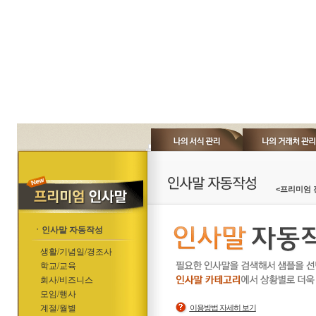
<프리미엄 
ㆍ인사말 자동작성
생활/기념일/경조사
학교/교육
회사/비즈니스
모임/행사
계절/월별
이용방법 자세히 보기