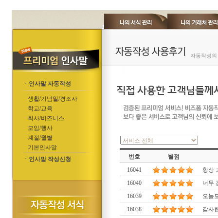
자동작성의 
ㆍ인사말 자동작성
생활/기념일/경조사
학교/교육
회사/비즈니스
모임/행사
계절/월별
기본인사말
번호
별점
ㆍ인사말 작성신청
16041
항상 
16040
너무 
16039
오늘도
16038
감사합