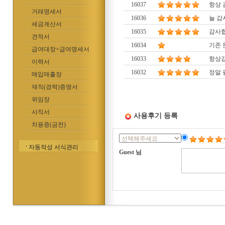
16037
항상 
거래명세서
16036
늘 감
세금계산서
16035
감사
견적서
16034
기존 
급여대장+급여명세서
16033
항상
이력서
16032
정말 
매입매출장
재직(경력)증명서
위임장
사직서
사용후기 등록
차용증(금전)
자동작성 서식관리
Guest 님