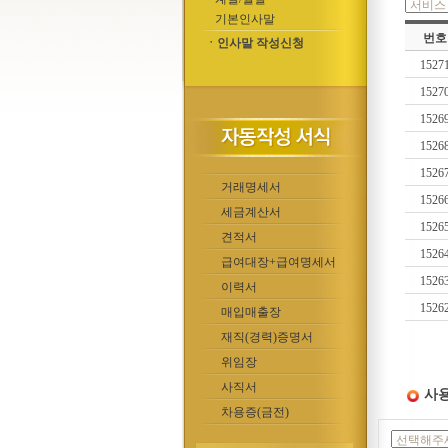
기본인사말
번호
ㆍ인사말 작성신청
1527
1527
1526
1526
1526
거래명세서
1526
세금계산서
1526
견적서
1526
급여대장+급여명세서
1526
이력서
1526
매입매출장
재직(경력)증명서
위임장
사직서
사용
차용증(금전)