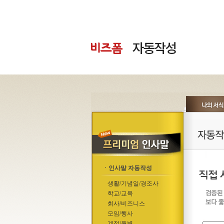
ㆍ인사말 자동작성
생활/기념일/경조사
학교/교육
회사/비즈니스
모임/행사
계절/월별